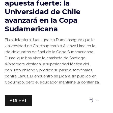
apuesta fuerte: la
Universidad de Chile
avanzará en la Copa
Sudamericana
El exdelantero Juan Ignacio Duma asegura que la
Universidad de Chile superará a Alianza Lima en la
ida de cuartos de final de la Copa Sudamericana.
Duma, que hoy viste la camiseta de Santiago
Wanderers, destaca la superioridad táctica del
conjunto chileno y predice su pase a semifinales
contra Lanús. El encuentro se jugará sin público en
Coquimbo, pero el exjugador mantiene la confianza
en su ex‑equipo. Si la predicción se cumple, será la
primera vez que la U llegue a semifinales
continentales desde 2012.
16
VER MÁS