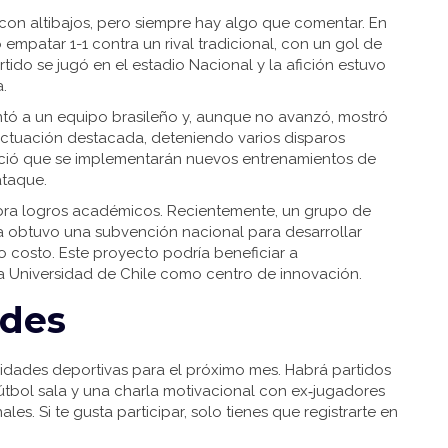
con altibajos, pero siempre hay algo que comentar. En
ó empatar 1-1 contra un rival tradicional, con un gol de
tido se jugó en el estadio Nacional y la afición estuvo
.
ntó a un equipo brasileño y, aunque no avanzó, mostró
actuación destacada, deteniendo varios disparos
nció que se implementarán nuevos entrenamientos de
ataque.
ebra logros académicos. Recientemente, un grupo de
a obtuvo una subvención nacional para desarrollar
 costo. Este proyecto podría beneficiar a
la Universidad de Chile como centro de innovación.
ades
vidades deportivas para el próximo mes. Habrá partidos
fútbol sala y una charla motivacional con ex‑jugadores
es. Si te gusta participar, solo tienes que registrarte en