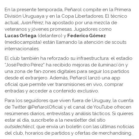
En la presente temporada, Peñarol compite en la Primera
División Uruguaya y en la Copa Libertadores. El técnico
actual,
Juan Pérez
, ha apostado por una mezcla de
veteranos y jóvenes promesas. Jugadores como
Lucas Ortega
(delantero) y
Federico Gómez
(mediocampista) están llamando la atención de scouts
internacionales.
El club también ha reforzado su infraestructura: el estadio
“José Pedro Pérez” ha recibido mejoras de iluminaci´ón y
una zona de fan‑zones digitales para seguir los partidos
desde el extranjero. Además, Peñarol lanzó una app
oficial que permite ver transmisiones en vivo, comprar
entradas y acceder a contenido exclusivo.
Para los seguidores que viven fuera de Uruguay, la cuenta
de Twitter @PeñarolOficial y el canal de YouTube ofrecen
resúmenes diarios, entrevistas y análisis tácticos. Si quieres
estar al día, suscríbete a la newsletter del sitio
outsidechile.cl
, que envía un boletín con las últimas noticias
del club, horarios de partidos y ofertas de merchandising.