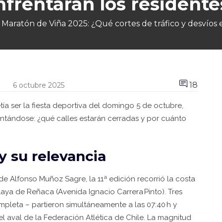
nfrentarán los residente
aratón de Viña 2025: ¿Qué cortes de tráfico y desvíos e
18
6 octubre 2025
ía ser la fiesta deportiva del domingo 5 de octubre,
tándose: ¿qué calles estarán cerradas y por cuánto
y su relevancia
 de
Alfonso Muñoz Sagre
, la 11ª edición recorrió la costa
laya de Reñaca (Avenida Ignacio Carrera Pinto). Tres
pleta – partieron simultáneamente a las 07:40 h y
el aval de la
Federación Atlética de Chile
. La magnitud