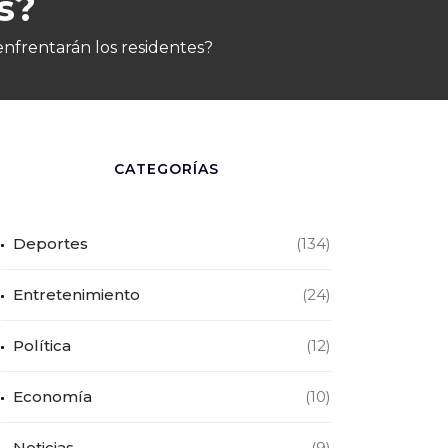
s?
nfrentarán los residentes?
CATEGORÍAS
Deportes
(134)
Entretenimiento
(24)
Política
(12)
Economía
(10)
Noticias
(9)