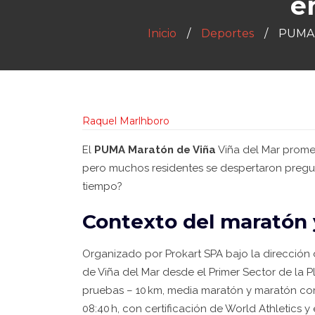
e
Inicio
Deportes
PUMA M
Raquel Marlhboro
El
PUMA Maratón de Viña
Viña del Mar
promet
pero muchos residentes se despertaron pregun
tiempo?
Contexto del maratón 
Organizado por
Prokart SPA
bajo la dirección
de
Viña del Mar
desde el Primer Sector de la P
pruebas – 10 km, media maratón y maratón com
08:40 h, con certificación de World Athletics y 