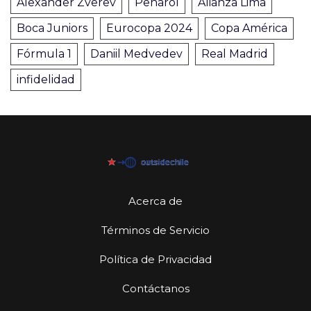
Alexander Zverev
Peñarol
Alianza Lima
Boca Juniors
Eurocopa 2024
Copa América
Fórmula 1
Daniil Medvedev
Real Madrid
infidelidad
Acerca de
Términos de Servicio
Política de Privacidad
Contáctanos