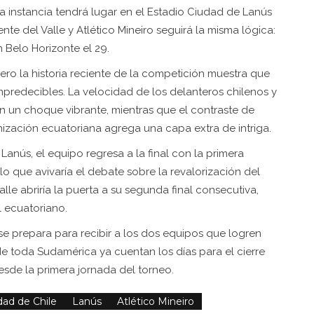
a instancia tendrá lugar en el Estadio Ciudad de Lanús
te del Valle y Atlético Mineiro seguirá la misma lógica:
n Belo Horizonte el 29.
pero la historia reciente de la competición muestra que
mpredecibles. La velocidad de los delanteros chilenos y
en un choque vibrante, mientras que el contraste de
ganización ecuatoriana agrega una capa extra de intriga.
anús, el equipo regresa a la final con la primera
lo que avivaría el debate sobre la revalorización del
alle abriría la puerta a su segunda final consecutiva,
l ecuatoriano.
 se prepara para recibir a los dos equipos que logren
de toda Sudamérica ya cuentan los días para el cierre
de la primera jornada del torneo.
dad de Chile
Lanús
Atlético Mineiro