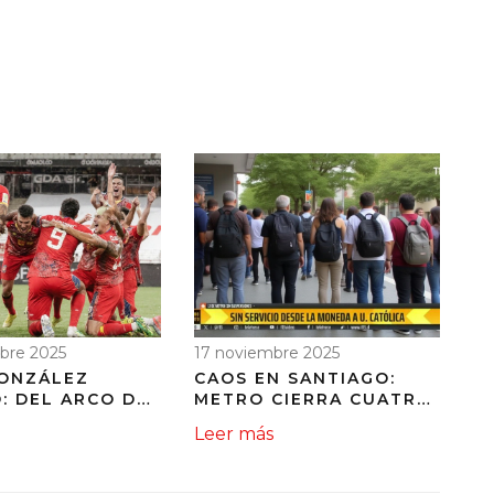
bre 2025
17 noviembre 2025
GONZÁLEZ
CAOS EN SANTIAGO:
: DEL ARCO DE
METRO CIERRA CUATRO
NDIENTE
ESTACIONES CÉNTRICAS
Leer más
N AL
EN HORA PUNTA POR
LLO DE AMÉRICA
PERSONA EN LA VÍA