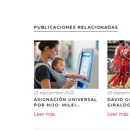
PUBLICACIONES RELACIONADAS
23 septiembre 2025
26 septiem
ASIGNACIÓN UNIVERSAL
DAVID 
POR HIJO: MILEI
GIRALDO
PREPARA LA
INDEPE
Leer más
Leer más
ELIMINACIÓN DEL
MEDELLÍ
AJUSTE AUTOMÁTICO
BANQUI
TRAS LA PRESIÓN DEL
DE CALI