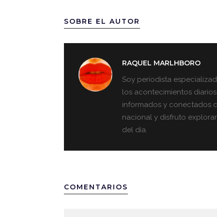
FMI
SOBRE EL AUTOR
RAQUEL MARLHBORO
Soy periodista especializad
los acontecimientos diarios
informados y conectados co
nacional y disfruto explora
del día.
COMENTARIOS