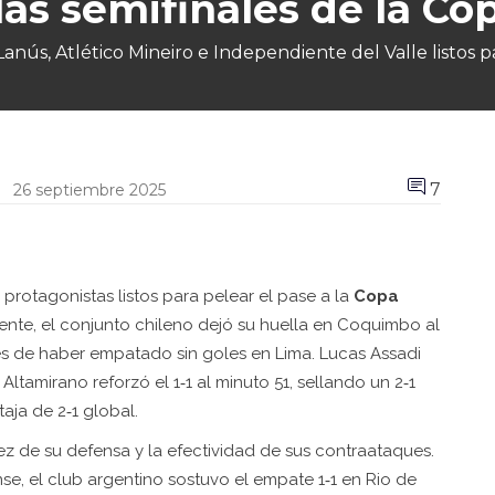
a las semifinales de la 
Lanús, Atlético Mineiro e Independiente del Valle listos 
7
26 septiembre 2025
protagonistas listos para pelear el pase a la
Copa
inente, el conjunto chileno dejó su huella en Coquimbo al
ués de haber empatado sin goles en Lima. Lucas Assadi
Altamirano reforzó el 1‑1 al minuto 51, sellando un 2‑1
ja de 2‑1 global.
dez de su defensa y la efectividad de sus contraataques.
e, el club argentino sostuvo el empate 1‑1 en Rio de