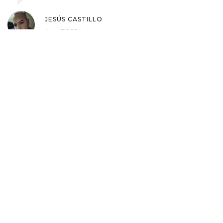
JESÚS CASTILLO
Ago, 7 2024
Sé que suena bonito, pero vamos a ser honestos:
Farkas hizo esto porque sabía que iba a salir en
todos los medios, que lo iban a llamar héroe, que su
imagen corporativa iba a subir como un cohete. Y lo
peor es que todos caemos en el truco. La familia no
necesita una donación, necesita un sistema de salud
que funcione, no un show de lágrimas en la tele. Y
ahora todos vamos a subir historias de ‘héroes’
mientras los hospitales siguen sin luz, sin
medicamentos, sin personal. No me vengas con eso
de ‘inspiración’, esto es un circo con sangre real y
nadie lo ve.