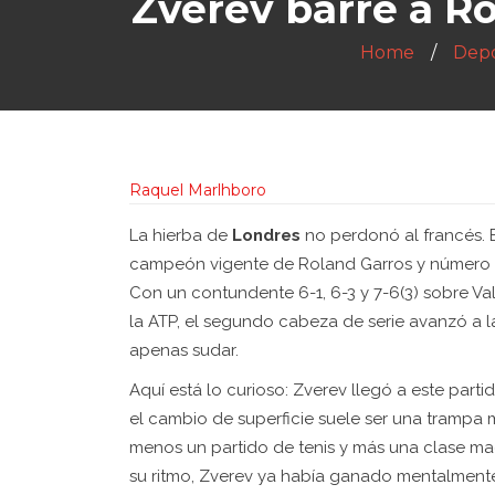
Zverev barre a R
Home
Depo
Raquel Marlhboro
La hierba de
Londres
no perdonó al francés. E
campeón vigente de Roland Garros
y número 
Con un contundente 6-1, 6-3 y 7-6(3) sobre
Va
la ATP
, el segundo cabeza de serie avanzó a 
apenas sudar.
Aquí está lo curioso: Zverev llegó a este part
el cambio de superficie suele ser una trampa 
menos un partido de tenis y más una clase magi
su ritmo, Zverev ya había ganado mentalmente 