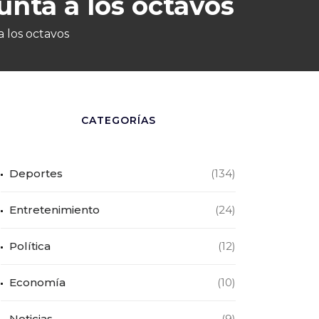
nta a los octavos
 los octavos
CATEGORÍAS
Deportes
(134)
Entretenimiento
(24)
Política
(12)
Economía
(10)
Noticias
(9)