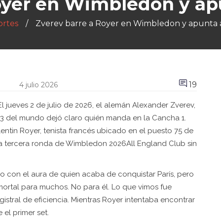
oyer en Wimbledon y apu
rtes
Zverev barre a Royer en Wimbledon y apunta a
19
4 julio 2026
l jueves 2 de julio de 2026, el alemán
Alexander Zverev
,
3 del mundo
dejó claro quién manda en la Cancha 1.
lentin Royer
,
tenista francés
ubicado en el puesto 75 de
la tercera ronda de
Wimbledon 2026
All England Club
sin
ido con el aura de quien acaba de conquistar París, pero
mortal para muchos. No para él. Lo que vimos fue
stral de eficiencia. Mientras Royer intentaba encontrar
el primer set.