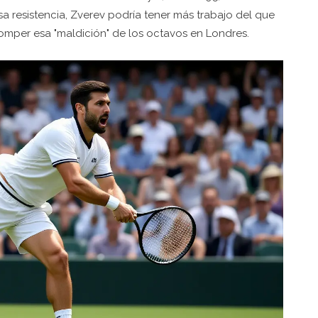
 esa resistencia, Zverev podría tener más trabajo del que
mper esa "maldición" de los octavos en Londres.