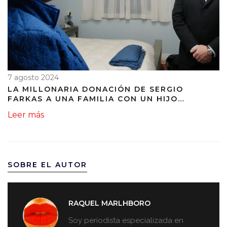
7 agosto 2024
LA MILLONARIA DONACIÓN DE SERGIO
FARKAS A UNA FAMILIA CON UN HIJO
ELECTRODEPENDIENTE INSPIRA A LA
Leer más
COMUNIDAD
SOBRE EL AUTOR
RAQUEL MARLHBORO
Soy periodista especializada en