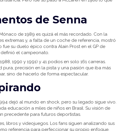
rcunstancia. Pero fue su paso a McLaren en 1988 lo que
entos de Senna
e Mónaco de 1989 es quizá el más recordado. Con la
ones extremas y, a falta de un coche de referencia, mostró
hito fue su duelo épico contra Alain Prost en el GP de
 definió el campeonato.
88, 1990 y 1991) y 41 podios en solo 161 carreras.
 pura, precisión en la pista y una pasión que iba más
nar, sino de hacerlo de forma espectacular.
spirando
1994 dejó al mundo en shock, pero su legado sigue vivo.
nda educación a miles de niños en Brasil. Su visión de
n precedente para futuros deportistas.
s, libros y videojuegos. Los fans siguen analizando sus
o como referencia para perfeccionar su propio enfoque.