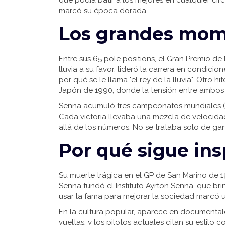
que podía batir a los mejores en cualquier ci
marcó su época dorada.
Los grandes mom
Entre sus 65 pole positions, el Gran Premio d
lluvia a su favor, lideró la carrera en condici
por qué se le llama "el rey de la lluvia". Otro 
Japón de 1990, donde la tensión entre ambos
Senna acumuló tres campeonatos mundiales (19
Cada victoria llevaba una mezcla de velocidad
allá de los números. No se trataba solo de ga
Por qué sigue in
Su muerte trágica en el GP de San Marino de 
Senna fundó el Instituto Ayrton Senna, que bri
usar la fama para mejorar la sociedad marcó u
En la cultura popular, aparece en documentale
vueltas, y los pilotos actuales citan su estil