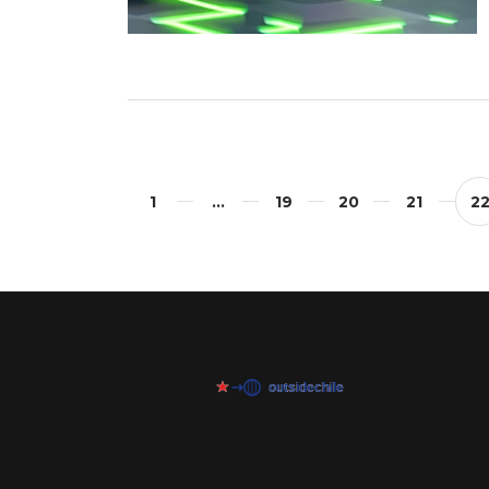
1
…
19
20
21
2