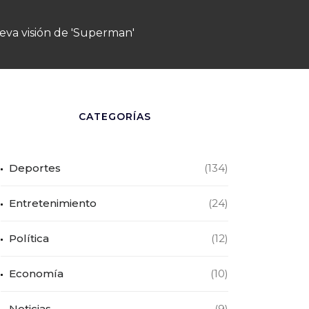
va visión de 'Superman'
CATEGORÍAS
Deportes
(134)
Entretenimiento
(24)
Política
(12)
Economía
(10)
Noticias
(9)