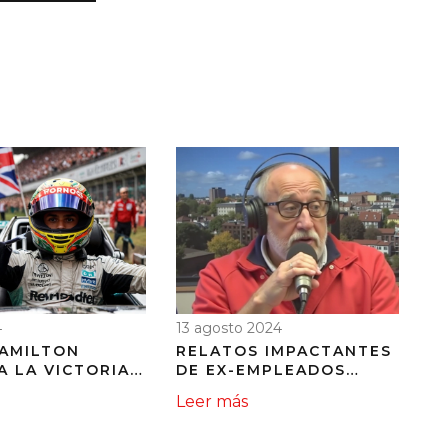
4
13 agosto 2024
HAMILTON
RELATOS IMPACTANTES
A LA VICTORIA
DE EX-EMPLEADOS
HISTÓRICA
SOBRE EL MALTRATO DE
Leer más
 DE FÓRMULA 1
ROBERTO DUENAS
RAN PREMIO DE
RETAÑA