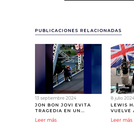
PUBLICACIONES RELACIONADAS
13 septiembre 2024
8 julio 202
JON BON JOVI EVITA
LEWIS 
TRAGEDIA EN UN
VUELVE 
PUENTE DE NASHVILLE:
EN UNA 
Leer más
Leer más
LA HISTORIA DE UN
CARRERA
HÉROE ACCIDENTAL
EN EL G
GRAN B