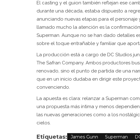
El casting y el guion también reflejan ese cam
durante una década, estaba dispuesto a regres
anunciando nuevas etapas para el personaje y
llamado mucho la atención es la confirmación 
Superman. Aunque no se han dado detalles es
sobre el toque entrañable y familiar que aportar
La producción está a cargo de DC Studios junt
The Safran Company. Ambos productores busca
renovado, sino el punto de partida de una na
que en un inicio dudaba en dirigir este proyec
convenciendo.
La apuesta es clara: relanzar a Superman com
una propuesta más íntima y menos dependiente
las nuevas generaciones como a los nostálgic
cielos.
Etiquetas:
James Gunn
Superman
D