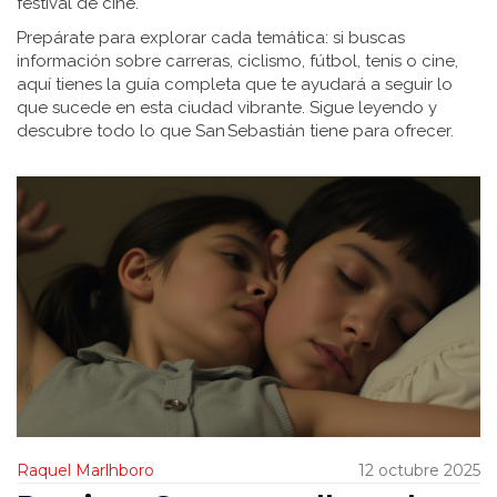
festival de cine.
Prepárate para explorar cada temática: si buscas
información sobre carreras, ciclismo, fútbol, tenis o cine,
aquí tienes la guía completa que te ayudará a seguir lo
que sucede en esta ciudad vibrante. Sigue leyendo y
descubre todo lo que San Sebastián tiene para ofrecer.
Raquel Marlhboro
12 octubre 2025