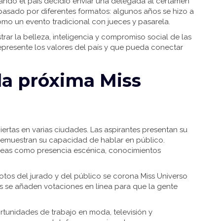
uando el país decidió enviar una delegada al certamen
asado por diferentes formatos: algunos años se hizo a
como un evento tradicional con jueces y pasarela.
ar la belleza, inteligencia y compromiso social de las
epresente los valores del país y que pueda conectar
la próxima Miss
rtas en varias ciudades. Las aspirantes presentan su
 demuestran su capacidad de hablar en público.
 áreas como presencia escénica, conocimientos
votos del jurado y del público se corona Miss Universo
es se añaden votaciones en línea para que la gente
tunidades de trabajo en moda, televisión y