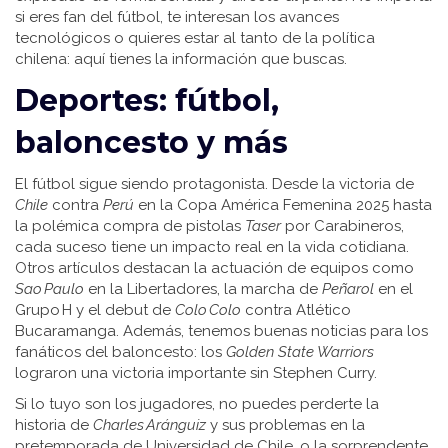
si eres fan del fútbol, te interesan los avances
tecnológicos o quieres estar al tanto de la política
chilena: aquí tienes la información que buscas.
Deportes: fútbol,
baloncesto y más
El fútbol sigue siendo protagonista. Desde la victoria de
Chile
contra
Perú
en la Copa América Femenina 2025 hasta
la polémica compra de pistolas
Taser
por Carabineros,
cada suceso tiene un impacto real en la vida cotidiana.
Otros artículos destacan la actuación de equipos como
Sao Paulo
en la Libertadores, la marcha de
Peñarol
en el
Grupo H y el debut de
Colo Colo
contra Atlético
Bucaramanga. Además, tenemos buenas noticias para los
fanáticos del baloncesto: los
Golden State Warriors
lograron una victoria importante sin Stephen Curry.
Si lo tuyo son los jugadores, no puedes perderte la
historia de
Charles Aránguiz
y sus problemas en la
pretemporada de Universidad de Chile, o la sorprendente