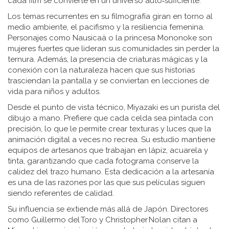
cada film se convierte en un universo auto‑suficiente.
Los temas recurrentes en su filmografía giran en torno al
medio ambiente, el pacifismo y la resiliencia femenina.
Personajes como Nausicaä o la princesa Mononoke son
mujeres fuertes que lideran sus comunidades sin perder la
ternura. Además, la presencia de criaturas mágicas y la
conexión con la naturaleza hacen que sus historias
trasciendan la pantalla y se conviertan en lecciones de
vida para niños y adultos.
Desde el punto de vista técnico, Miyazaki es un purista del
dibujo a mano. Prefiere que cada celda sea pintada con
precisión, lo que le permite crear texturas y luces que la
animación digital a veces no recrea. Su estudio mantiene
equipos de artesanos que trabajan en lápiz, acuarela y
tinta, garantizando que cada fotograma conserve la
calidez del trazo humano. Esta dedicación a la artesanía
es una de las razones por las que sus películas siguen
siendo referentes de calidad.
Su influencia se extiende más allá de Japón. Directores
como Guillermo del Toro y Christopher Nolan citan a