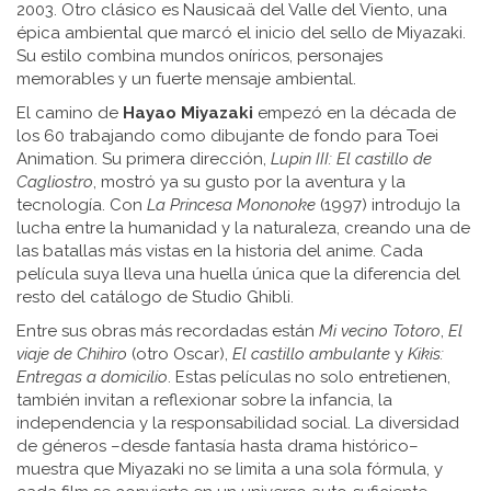
2003
. Otro clásico es
Nausicaä del Valle del Viento
,
una
épica ambiental que marcó el inicio del sello de Miyazaki
.
Su estilo combina mundos oníricos, personajes
memorables y un fuerte mensaje ambiental.
El camino de
Hayao Miyazaki
empezó en la década de
los 60 trabajando como dibujante de fondo para Toei
Animation. Su primera dirección,
Lupin III: El castillo de
Cagliostro
, mostró ya su gusto por la aventura y la
tecnología. Con
La Princesa Mononoke
(1997) introdujo la
lucha entre la humanidad y la naturaleza, creando una de
las batallas más vistas en la historia del anime. Cada
película suya lleva una huella única que la diferencia del
resto del catálogo de Studio Ghibli.
Entre sus obras más recordadas están
Mi vecino Totoro
,
El
viaje de Chihiro
(otro Oscar),
El castillo ambulante
y
Kikis:
Entregas a domicilio
. Estas películas no solo entretienen,
también invitan a reflexionar sobre la infancia, la
independencia y la responsabilidad social. La diversidad
de géneros –desde fantasía hasta drama histórico–
muestra que Miyazaki no se limita a una sola fórmula, y