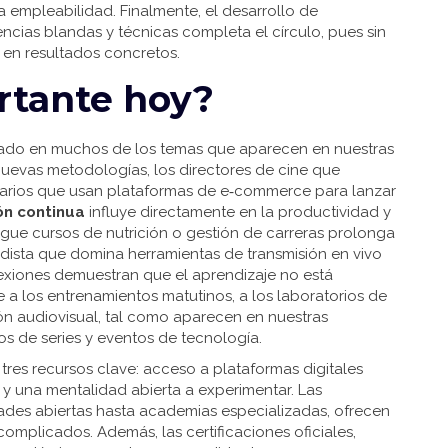
a empleabilidad. Finalmente, el
desarrollo de
ncias blandas y técnicas
completa el círculo, pues sin
 en resultados concretos.
rtante hoy?
eflejado en muchos de los temas que aparecen en nuestras
 nuevas metodologías, los directores de cine que
sarios que usan plataformas de e‑commerce para lanzar
n continua
influye directamente en la productividad y
sigue cursos de nutrición o gestión de carreras prolonga
iodista que domina herramientas de transmisión en vivo
nexiones demuestran que el aprendizaje no está
e a los entrenamientos matutinos, a los laboratorios de
ón audiovisual, tal como aparecen en nuestras
os de series y eventos de tecnología.
 tres recursos clave: acceso a plataformas digitales
y una mentalidad abierta a experimentar. Las
dades abiertas hasta academias especializadas, ofrecen
 complicados. Además, las certificaciones oficiales,