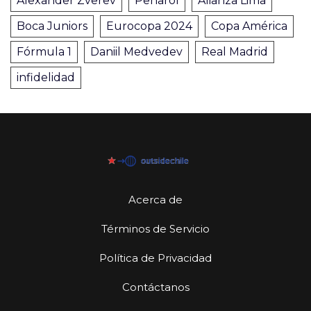
Alexander Zverev
Peñarol
Alianza Lima
Boca Juniors
Eurocopa 2024
Copa América
Fórmula 1
Daniil Medvedev
Real Madrid
infidelidad
Acerca de
Términos de Servicio
Política de Privacidad
Contáctanos