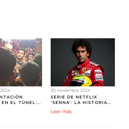
 2024
30 noviembre 2024
NTACIÓN
SERIE DE NETFLIX
 EN EL TÚNEL:
'SENNA': LA HISTORIA
TES ENTRE
INTIMA DE AYRTON
Leer más
DIENTE Y
SENNA