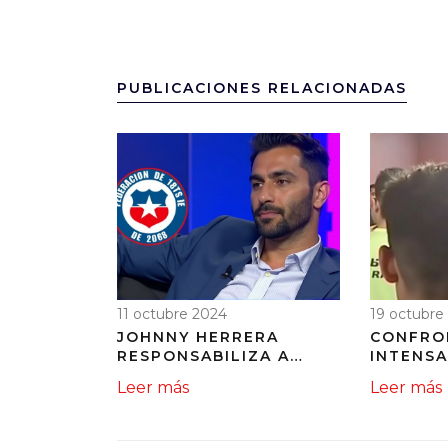
PUBLICACIONES RELACIONADAS
11 octubre 2024
19 octubre
JOHNNY HERRERA
CONFRO
RESPONSABILIZA A
INTENSA
TRES JUGADORES POR
INCIDEN
Leer más
Leer más
EL GOL AGÓNICO QUE
INDEPEN
SUFRIÓ CHILE ANTE
LANÚS
BRASIL