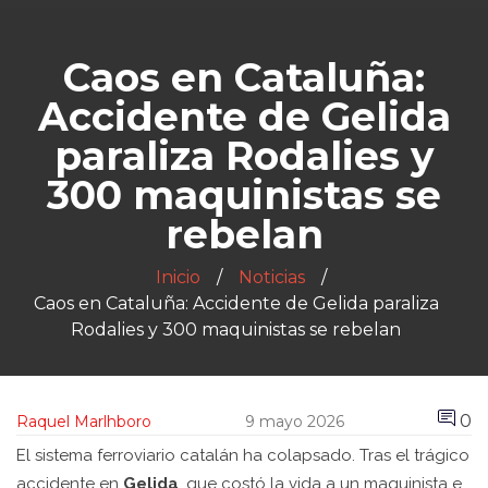
Caos en Cataluña:
Accidente de Gelida
paraliza Rodalies y
300 maquinistas se
rebelan
Inicio
Noticias
Caos en Cataluña: Accidente de Gelida paraliza
Rodalies y 300 maquinistas se rebelan
0
Raquel Marlhboro
9 mayo 2026
El sistema ferroviario catalán ha colapsado. Tras el trágico
accidente en
Gelida
, que costó la vida a un maquinista e