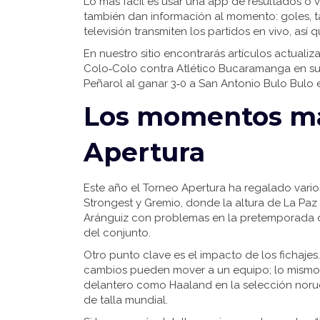
Lo más fácil es usar una app de resultados o vi
también dan información al momento: goles, 
televisión transmiten los partidos en vivo, así 
En nuestro sitio encontrarás artículos actualiz
Colo‑Colo contra Atlético Bucaramanga en su 
Peñarol al ganar 3‑0 a San Antonio Bulo Bulo 
Los momentos má
Apertura
Este año el Torneo Apertura ha regalado varios
Strongest y Gremio, donde la altura de La Paz
Aránguiz con problemas en la pretemporada de
del conjunto.
Otro punto clave es el impacto de los fichaje
cambios pueden mover a un equipo; lo mismo 
delantero como Haaland en la selección noru
de talla mundial.