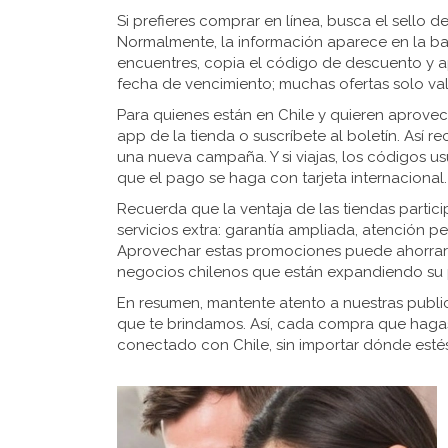
Si prefieres comprar en línea, busca el sello d
Normalmente, la información aparece en la b
encuentres, copia el código de descuento y ap
fecha de vencimiento; muchas ofertas solo val
Para quienes están en Chile y quieren aprovech
app de la tienda o suscríbete al boletín. Así r
una nueva campaña. Y si viajas, los códigos u
que el pago se haga con tarjeta internacional.
Recuerda que la ventaja de las tiendas partic
servicios extra: garantía ampliada, atención p
Aprovechar estas promociones puede ahorrart
negocios chilenos que están expandiendo su 
En resumen, mantente atento a nuestras public
que te brindamos. Así, cada compra que hagas
conectado con Chile, sin importar dónde estés