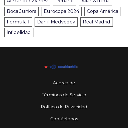
Alexander Zverev
Peñarol
Alianza Lima
Boca Juniors
Eurocopa 2024
Copa América
Fórmula 1
Daniil Medvedev
Real Madrid
infidelidad
Acerca de
Términos de Servicio
Política de Privacidad
Contáctanos