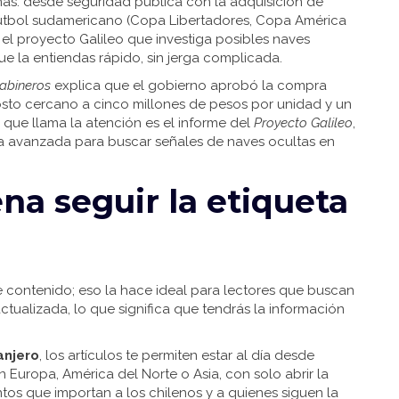
mas: desde seguridad pública con la adquisición de
fútbol sudamericano (Copa Libertadores, Copa América
l proyecto Galileo que investiga posibles naves
que la entiendas rápido, sin jerga complicada.
abineros
explica que el gobierno aprobó la compra
sto cercano a cinco millones de pesos por unidad y un
o que llama la atención es el informe del
Proyecto Galileo
,
a avanzada para buscar señales de naves ocultas en
ena seguir la etiqueta
de contenido; eso la hace ideal para lectores que buscan
ctualizada, lo que significa que tendrás la información
anjero
, los artículos te permiten estar al día desde
 Europa, América del Norte o Asia, con solo abrir la
tos que importan a los chilenos y a quienes siguen la