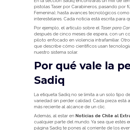
En la sección Sadiq encontrarás un mix de te
pistolas Taser por Carabineros, pasando por 
Femenina), hasta avances tecnológicos como e
interestelares. Cada noticia está escrita para 
Por ejemplo, el artículo sobre el
Taser para Car
después de cinco meses de espera, con un co
piloto enfocado en violencia intrafamiliar. Otr
que describe cómo científicos usan tecnologí
nuestro sistema solar.
Por qué vale la p
Sadiq
La etiqueta Sadiq no se limita a un solo tipo 
variedad sin perder calidad. Cada pieza está a
más reciente al alcance de un clic.
Además, al estar en
Noticias de Chile al Extr
cualquier parte del mundo. Ya sea que estés en
página Sadiq te pones al corriente de los even