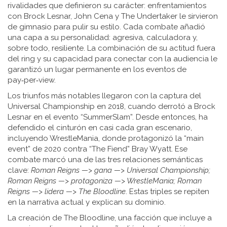
rivalidades que definieron su carácter: enfrentamientos
con Brock Lesnar, John Cena y The Undertaker le sirvieron
de gimnasio para pulir su estilo. Cada combate añadió
una capa a su personalidad: agresiva, calculadora y,
sobre todo, resiliente. La combinación de su actitud fuera
del ring y su capacidad para conectar con la audiencia le
garantizó un lugar permanente en los eventos de
pay‑per‑view.
Los triunfos más notables llegaron con la captura del
Universal Championship en 2018, cuando derrotó a Brock
Lesnar en el evento “SummerSlam”. Desde entonces, ha
defendido el cinturón en casi cada gran escenario,
incluyendo WrestleMania, donde protagonizó la “main
event” de 2020 contra “The Fiend” Bray Wyatt. Ese
combate marcó una de las tres relaciones semánticas
clave:
Roman Reigns —> gana —> Universal Championship;
Roman Reigns —> protagoniza —> WrestleMania; Roman
Reigns —> lidera —> The Bloodline
. Estas triples se repiten
en la narrativa actual y explican su dominio.
La creación de The Bloodline, una facción que incluye a