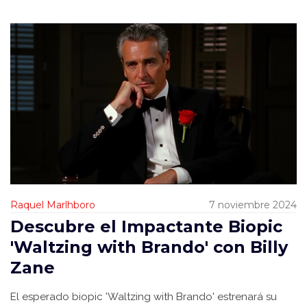
Raquel Marlhboro
7 noviembre 2024
Descubre el Impactante Biopic
'Waltzing with Brando' con Billy
Zane
El esperado biopic 'Waltzing with Brando' estrenará su