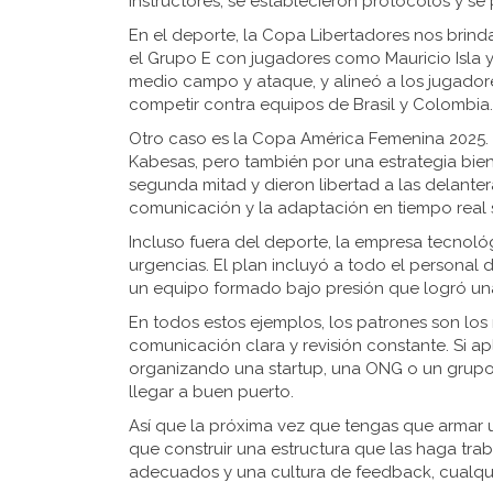
instructores, se establecieron protocolos y se
En el deporte, la Copa Libertadores nos brinda
el Grupo E con jugadores como Mauricio Isla y 
medio campo y ataque, y alineó a los jugador
competir contra equipos de Brasil y Colombia.
Otro caso es la Copa América Femenina 2025. C
Kabesas, pero también por una estrategia bien
segunda mitad y dieron libertad a las delante
comunicación y la adaptación en tiempo real s
Incluso fuera del deporte, la empresa tecnológ
urgencias. El plan incluyó a todo el personal 
un equipo formado bajo presión que logró un
En todos estos ejemplos, los patrones son los m
comunicación clara y revisión constante. Si ap
organizando una startup, una ONG o un grupo
llegar a buen puerto.
Así que la próxima vez que tengas que armar u
que construir una estructura que las haga trab
adecuados y una cultura de feedback, cualqu