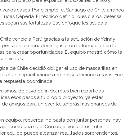
 puso un plazo para expandir el uso antes de 2025.
 varios casos. Por ejemplo, el Santiago de Chile arranca
Lucas Cepeda. El técnico definió roles claros: defensa,
es según sus fortalezas. Ese enfoque les ayuda a
hile venció a Perú gracias a la actuación de Yeinny
 pensada: entrenadores ajustaron la formación en la
ras para crear oportunidades. El equipo mostró cómo la
on vitales.
ica de Chile decidió obligar el uso de mascarillas en
de salud, capacitaciones rápidas y sanciones claras. Fue
a respuesta coordinada.
ismos: objetivo definido, roles bien repartidos,
licas esos pasos a tu propio proyecto, ya estés
 de amigos para un evento, tendrás más chances de
n equipo, recuerda: no basta con juntar personas, hay
ajar como una sola. Con objetivos claros, roles
ier equipo puede alcanzar resultados sorprendentes.