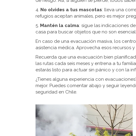
de riesgo. Así, si alguien se pierde, todos sab
4.
No olvides a tus mascotas
: lleva una corr
refugios aceptan animales, pero es mejor preg
5.
Mantén la calma
: sigue las indicaciones d
casa para buscar objetos que no son esenciales
En caso de una evacuación masiva, los centro
asistencia médica. Aprovecha esos recursos y 
Recuerda que una evacuación bien planificada 
las rutas cada seis meses y entrena a tu famil
estarás listo para actuar sin pánico y con la i
¿Tienes alguna experiencia con evacuaciones? 
mejor. Puedes comentar abajo y seguir leyend
seguridad en Chile.