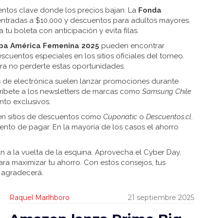
ntos clave donde los precios bajan. La
Fonda
 entradas a $10.000 y descuentos para adultos mayores.
 tu boleta con anticipación y evita filas.
pa América Femenina 2025
pueden encontrar
uentos especiales en los sitios oficiales del torneo.
ra no perderte estas oportunidades.
das de electrónica suelen lanzar promociones durante
críbete a los newsletters de marcas como
Samsung Chile
nto exclusivos.
 en sitios de descuentos como
Cuponatic
o
Descuentos.cl
.
ento de pagar. En la mayoría de los casos el ahorro
n a la vuelta de la esquina. Aprovecha el Cyber Day,
ara maximizar tu ahorro. Con estos consejos, tus
o agradecerá.
Raquel Marlhboro
21 septiembre 2025