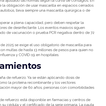
 ha ajustado las normas según la curva de contagios. En
e la obligación de usar mascarilla en espacios cerrados
o autobús, lleva siempre una mascarilla quirúrgica o de
perar a plena capacidad, pero deben respetar la
res de desinfectante. Los eventos masivos siguen
ficado de vacunación o prueba PCR negativa dentro de 72
 de 2025 se exige el uso obligatorio de mascarilla para
, con multas de hasta 13 millones de pesos para quien no
nfluenza y COVID-19 en hospitales.
tamientos
ña de refuerzo. Ya se están aplicando dosis de
omo la proteína recombinante y los vectores
oblación mayor de 60 años, personas con comorbilidades
 de refuerzo está disponible en farmacias y centros de
su cédula y el certificado de la serie primaria. La pauta