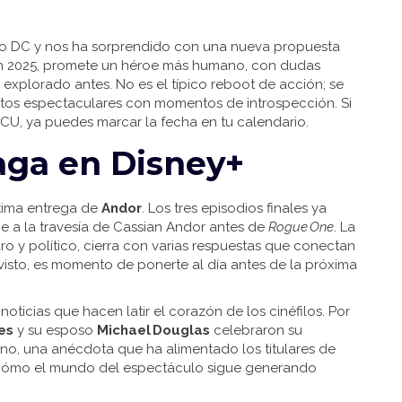
so DC y nos ha sorprendido con una nueva propuesta
á en 2025, promete un héroe más humano, con dudas
 explorado antes. No es el típico reboot de acción; se
ctos espectaculares con momentos de introspección. Si
CU, ya puedes marcar la fecha en tu calendario.
aga en Disney+
ltima entrega de
Andor
. Los tres episodios finales ya
e a la travesía de Cassian Andor antes de
Rogue One
. La
ro y político, cierra con varias respuestas que conectan
 visto, es momento de ponerte al día antes de la próxima
ticias que hacen latir el corazón de los cinéfilos. Por
es
y su esposo
Michael Douglas
celebraron su
o, una anécdota que ha alimentado los titulares de
 cómo el mundo del espectáculo sigue generando