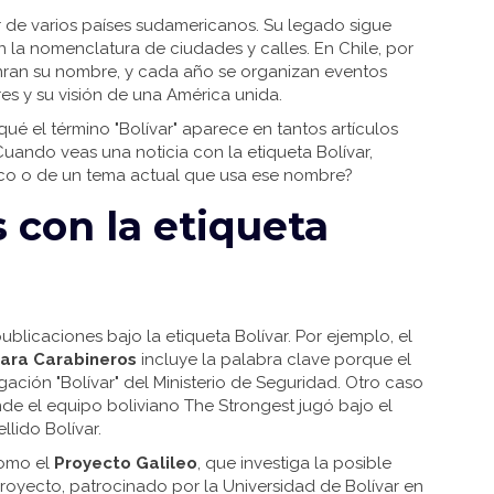
 de varios países sudamericanos. Su legado sigue
en la nomenclatura de ciudades y calles. En Chile, por
onran su nombre, y cada año se organizan eventos
es y su visión de una América unida.
ué el término "Bolívar" aparece en tantos artículos
uando veas una noticia con la etiqueta Bolívar,
ico o de un tema actual que usa ese nombre?
s con la etiqueta
ublicaciones bajo la etiqueta Bolívar. Por ejemplo, el
para Carabineros
incluye la palabra clave porque el
gación "Bolívar" del Ministerio de Seguridad. Otro caso
nde el equipo boliviano The Strongest jugó bajo el
llido Bolívar.
como el
Proyecto Galileo
, que investiga la posible
 proyecto, patrocinado por la Universidad de Bolívar en