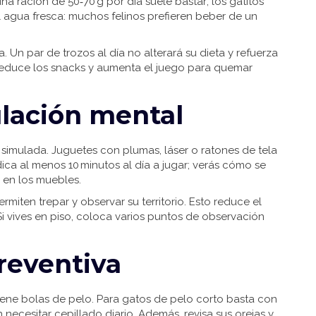
una ración de 50‑70 g por día suele bastar; los gatitos
l agua fresca: muchos felinos prefieren beber de un
 Un par de trozos al día no alterará su dieta y refuerza
 reduce los snacks y aumenta el juego para quemar
ulación mental
simulada. Juguetes con plumas, láser o ratones de tela
edica al menos 10 minutos al día a jugar; verás cómo se
 en los muebles.
rmiten trepar y observar su territorio. Esto reduce el
i vives en piso, coloca varios puntos de observación
reventiva
viene bolas de pelo. Para gatos de pelo corto basta con
ecesitar cepillado diario. Además, revisa sus orejas y