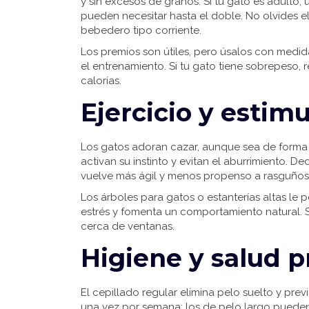
y sin excesos de granos. Si tu gato es adulto, 
pueden necesitar hasta el doble. No olvides e
bebedero tipo corriente.
Los premios son útiles, pero úsalos con medida.
el entrenamiento. Si tu gato tiene sobrepeso,
calorías.
Ejercicio y estim
Los gatos adoran cazar, aunque sea de forma 
activan su instinto y evitan el aburrimiento. D
vuelve más ágil y menos propenso a rasguños
Los árboles para gatos o estanterías altas le pe
estrés y fomenta un comportamiento natural. S
cerca de ventanas.
Higiene y salud p
El cepillado regular elimina pelo suelto y pre
una vez por semana; los de pelo largo pueden n