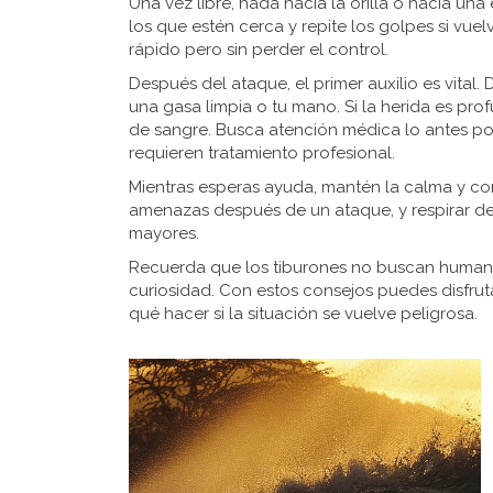
Una vez libre, nada hacia la orilla o hacia una
los que estén cerca y repite los golpes si vu
rápido pero sin perder el control.
Después del ataque, el primer auxilio es vital
una gasa limpia o tu mano. Si la herida es pr
de sangre. Busca atención médica lo antes pos
requieren tratamiento profesional.
Mientras esperas ayuda, mantén la calma y con
amenazas después de un ataque, y respirar d
mayores.
Recuerda que los tiburones no buscan humanos
curiosidad. Con estos consejos puedes disfru
qué hacer si la situación se vuelve peligrosa.