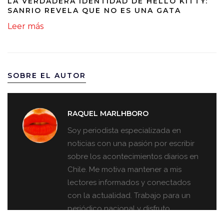
LA VERDADERA IDENTIDAD DE HELLO KITTY:
SANRIO REVELA QUE NO ES UNA GATA
Leer más
SOBRE EL AUTOR
RAQUEL MARLHBORO
Soy periodista especializada en
noticias con una pasión por escribir
sobre los acontecimientos diarios en
Chile. Me motiva mantener a mis
lectores informados y conectados
con la actualidad. Trabajo para un
periódico nacional y disfruto
explorando diferentes puntos de