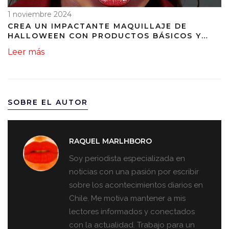
1 noviembre 2024
CREA UN IMPACTANTE MAQUILLAJE DE
HALLOWEEN CON PRODUCTOS BÁSICOS Y
MUCHA CREATIVIDAD
Leer más
SOBRE EL AUTOR
RAQUEL MARLHBORO
Soy periodista especializada en
noticias con una pasión por escribir
sobre los acontecimientos diarios en
Chile. Me motiva mantener a mis
lectores informados y conectados
con la actualidad. Trabajo para un