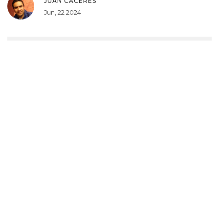
JUAN CÁCERES
Jun, 22 2024
La defensa georgiana está organizada como un
reloj suizo. No es glamour, pero funciona. Muy pocos
lo notan.
CAROLINA RUIZ
Jun, 22 2024
Esto es lo que me gusta del fútbol. Sin drama, sin
exageraciones. Solo dos equipos dándolo todo. Me
encanta ver esto.