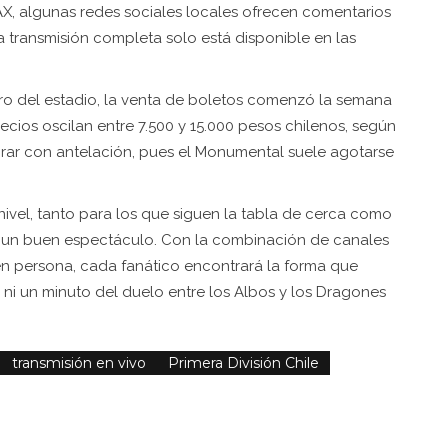
X, algunas redes sociales locales ofrecen comentarios
la transmisión completa solo está disponible en las
ntro del estadio, la venta de boletos comenzó la semana
precios oscilan entre 7.500 y 15.000 pesos chilenos, según
rar con antelación, pues el Monumental suele agotarse
nivel, tanto para los que siguen la tabla de cerca como
e un buen espectáculo. Con la combinación de canales
r en persona, cada fanático encontrará la forma que
 ni un minuto del duelo entre los Albos y los Dragones
transmisión en vivo
Primera División Chile