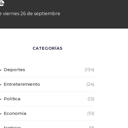
e
te viernes 26 de septiembre
CATEGORÍAS
Deportes
(134)
Entretenimiento
(24)
Política
(12)
Economía
(10)
Noticias
(9)