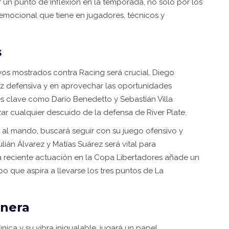
 un punto de inflexión en la temporada, no solo por los
emocional que tiene en jugadores, técnicos y
s
ivos mostrados contra Racing será crucial. Diego
dez defensiva y en aprovechar las oportunidades
es clave como Darío Benedetto y Sebastián Villa
ar cualquier descuido de la defensa de River Plate.
o al mando, buscará seguir con su juego ofensivo y
ián Álvarez y Matías Suárez será vital para
la reciente actuación en la Copa Libertadores añade un
o que aspira a llevarse los tres puntos de La
onera
ica y su vibra inigualable, jugará un papel