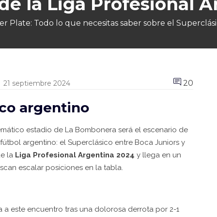
de la Liga Profesional 
er Plate: Todo lo que necesitas saber sobre el Superclás
20
21 septiembre 2024
ico argentino
emático estadio de La Bombonera será el escenario de
tbol argentino: el Superclásico entre Boca Juniors y
de la
Liga Profesional Argentina 2024
y llega en un
an escalar posiciones en la tabla.
ga a este encuentro tras una dolorosa derrota por 2-1