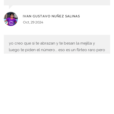
IVAN GUSTAVO NUÑEZ SALINAS
Oct, 29 2024
yo creo que si te abrazan y te besan la mejilla y
luego te piden el número... eso es un flirteo raro pero
no un crimen. 🤷‍♂️ #NoTodoEsAcoso
JOSÉ MANUEL DUARTE CERECEDA
Oct, 29 2024
La denuncia de Aída Nízar se enmarca dentro de un
marco legal y social que reconoce el acoso sexual